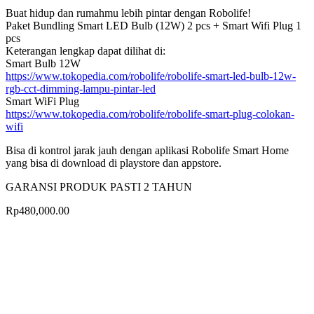
Buat hidup dan rumahmu lebih pintar dengan Robolife!
Paket Bundling Smart LED Bulb (12W) 2 pcs + Smart Wifi Plug 1
pcs
Keterangan lengkap dapat dilihat di:
Smart Bulb 12W
https://www.tokopedia.com/robolife/robolife-smart-led-bulb-12w-
rgb-cct-dimming-lampu-pintar-led
Smart WiFi Plug
https://www.tokopedia.com/robolife/robolife-smart-plug-colokan-
wifi
Bisa di kontrol jarak jauh dengan aplikasi Robolife Smart Home
yang bisa di download di playstore dan appstore.
GARANSI PRODUK PASTI 2 TAHUN
Rp
480,000.00