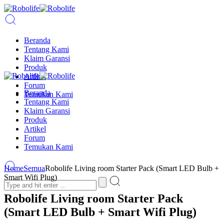
Beranda
Tentang Kami
Klaim Garansi
Produk
Artikel
Forum
Beranda
Temukan Kami
Tentang Kami
Klaim Garansi
Produk
Artikel
Forum
Temukan Kami
Home
Semua
Robolife Living room Starter Pack (Smart LED Bulb +
Smart Wifi Plug)
Robolife Living room Starter Pack
(Smart LED Bulb + Smart Wifi Plug)