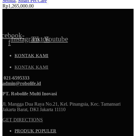
Semua
,
Smart Pet Care
Rp
1,265,000.00
acebook-
Instagram
Tiktok
Youtube
f
KONTAK KAMI
KONTAK KAMI
021-6595333
admin@robolife.id
PT. Robolife Multi Inovasi
Jl. Mangga Dua Raya No.21, Kel. Pinangsia, Kec. Tamansari
Jakarta Barat, DKI Jakarta 11110
GET DIRECTIONS
PRODUK POPULER